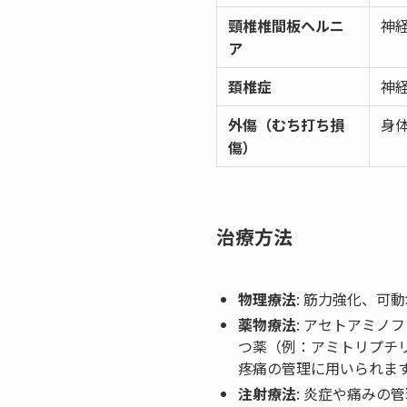
頸椎椎間板ヘルニ
神経
ア
頚椎症
神経
外傷（むち打ち損
身体
傷）
治療方法
物理療法
: 筋力強化、
薬物療法
: アセトアミノ
つ薬（例：アミトリプチ
疼痛の管理に用いられま
注射療法
: 炎症や痛み