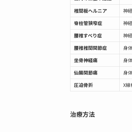
椎間板ヘルニア
神経
脊柱管狭窄症
神経
腰椎すべり症
神経
腰椎椎間関節症
身体
坐骨神経痛
身体
仙腸関節痛
身
圧迫骨折
X線
治療方法