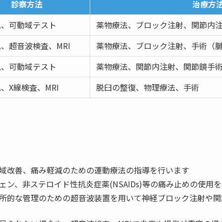
診察方法
治療方
見、可動域テスト
薬物療法、ブロック注射、関節内
、超音波検査、MRI
薬物療法、ブロック注射、手術（
見、可動域テスト
薬物療法、関節内注射、関節鏡手
、X線検査、MRI
脱臼の整復、物理療法、手術
可動域改善、痛み軽減のための運動療法の指導を行います
フェン、非ステロイド性抗炎症薬(NSAIDs)等の痛み止めの使用
の局所的な管理のための超音波装置を用いて神経ブロック注射や