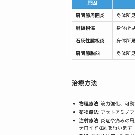
原因
肩関節周囲炎
身体所
腱板損傷
身体所見
石灰性腱板炎
身体所
肩関節脱臼
身体所見
治療方法
物理療法
: 筋力強化、
薬物療法
: アセトアミノ
注射療法
: 炎症や痛み
テロイド注射を行います