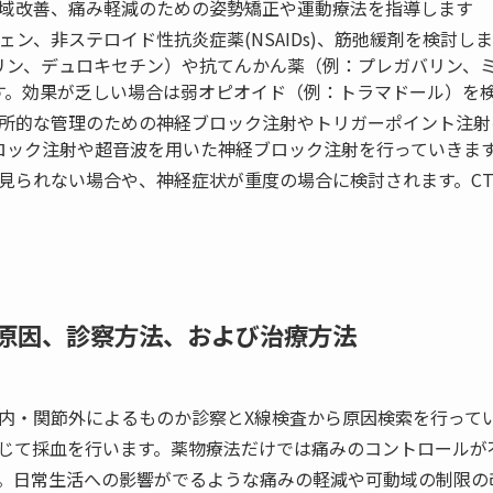
可動域改善、痛み軽減のための姿勢矯正や運動療法を指導します
ン、非ステロイド性抗炎症薬(NSAIDs)、筋弛緩剤を検討し
リン、デュロキセチン）や抗てんかん薬（例：プレガバリン、
す。効果が乏しい場合は弱オピオイド（例：トラマドール）を
の局所的な管理のための神経ブロック注射やトリガーポイント注
ロック注射や超音波を用いた神経ブロック注射を行っていきま
が見られない場合や、神経症状が重度の場合に検討されます。CT
原因、診察方法、および治療方法
内・関節外によるものか診察とX線検査から原因検索を行って
じて採血を行います。薬物療法だけでは痛みのコントロールが
。日常生活への影響がでるような痛みの軽減や可動域の制限の