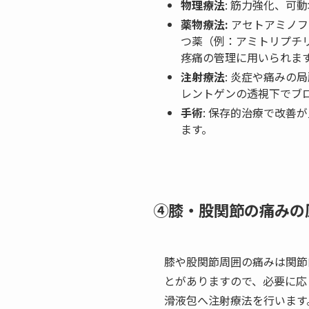
物理療法
: 筋力強化、
薬物療法:
アセトアミノフェ
つ薬（例：アミトリプチ
疼痛の管理に用いられま
注射療法
: 炎症や痛み
レントゲンの透視下でブ
手術
: 保存的治療で改善
ます。
④膝・股関節の痛みの
膝や股関節周囲の痛みは関節
とがありますので、必要に応
滑液包へ注射療法を行います